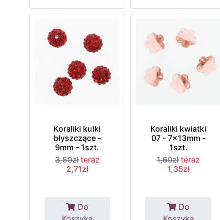
Koraliki kulki
Koraliki kwiatki
błyszczące -
07 - 7x13mm -
9mm - 1szt.
1szt.
3,50zł
teraz
1,60zł
teraz
2,71zł
1,35zł
Do
Do
Koszyka
Koszyka