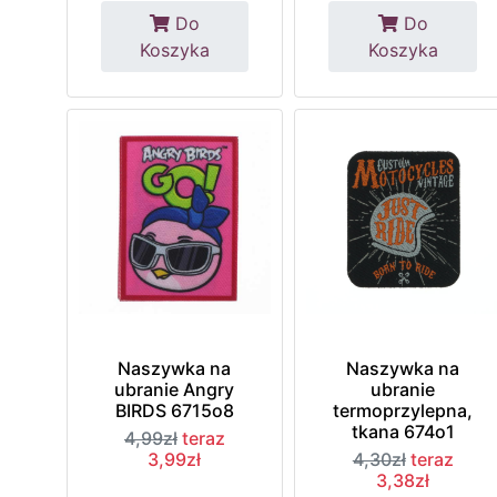
Do
Do
Koszyka
Koszyka
Naszywka na
Naszywka na
ubranie Angry
ubranie
BIRDS 6715o8
termoprzylepna,
tkana 674o1
4,99zł
teraz
3,99zł
4,30zł
teraz
3,38zł