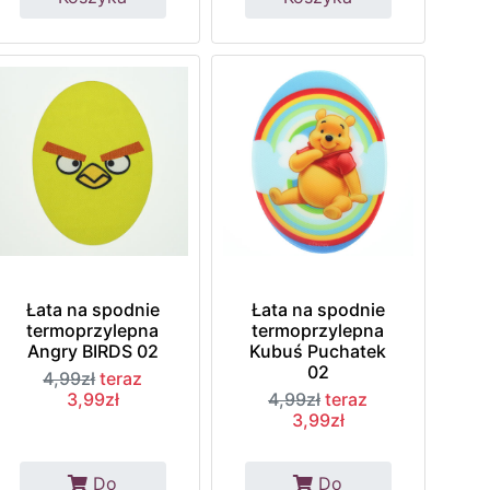
Łata na spodnie
Łata na spodnie
termoprzylepna
termoprzylepna
Angry BIRDS 02
Kubuś Puchatek
02
4,99zł
teraz
3,99zł
4,99zł
teraz
3,99zł
Do
Do