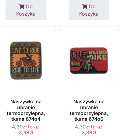
Do
Do
Koszyka
Koszyka
Naszywka na
Naszywka na
ubranie
ubranie
termoprzylepna,
termoprzylepna,
tkana 674o4
tkana 674o6
4,30zł
teraz
4,30zł
teraz
3,38zł
3,38zł