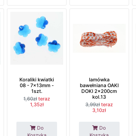
Koraliki kwiatki
lamówka
08 - 7x13mm -
bawełniana OAKI
1szt.
DOKI 2x200cm
kol.13
1,60zł
teraz
1,35zł
3,99zł
teraz
3,10zł
Do
Do
Koszyka
Koszyka