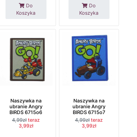
Do
Do
Koszyka
Koszyka
Naszywka na
Naszywka na
ubranie Angry
ubranie Angry
BIRDS 6715o6
BIRDS 6715o7
4,99zł
teraz
4,99zł
teraz
3,99zł
3,99zł