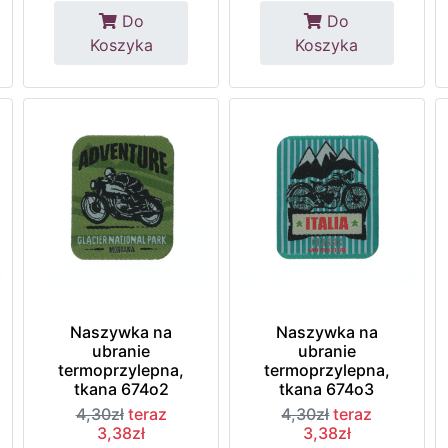
Do
Do
Koszyka
Koszyka
Naszywka na
Naszywka na
ubranie
ubranie
termoprzylepna,
termoprzylepna,
tkana 674o2
tkana 674o3
4,30zł
teraz
4,30zł
teraz
3,38zł
3,38zł