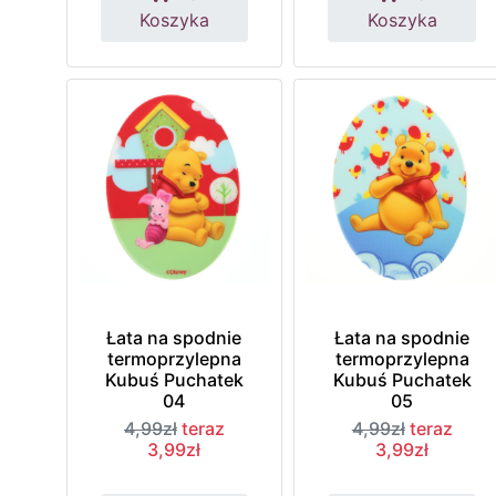
Koszyka
Koszyka
Łata na spodnie
Łata na spodnie
termoprzylepna
termoprzylepna
Kubuś Puchatek
Kubuś Puchatek
04
05
4,99zł
teraz
4,99zł
teraz
3,99zł
3,99zł