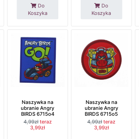
Do
Do
Koszyka
Koszyka
Naszywka na
Naszywka na
ubranie Angry
ubranie Angry
BIRDS 6715o4
BIRDS 6715o5
4,99zł
teraz
4,99zł
teraz
3,99zł
3,99zł