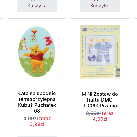
Koszyka
Koszyka
Łata na spodnie
MINI Zestaw do
termoprzylepna
haftu DMC
Kubuś Puchatek
T006K Piżama
08
8,99zł
teraz
4,99zł
teraz
4,00zł
3,99zł