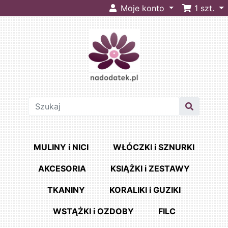
Moje konto
1
szt.
MULINY i NICI
WŁÓCZKI i SZNURKI
AKCESORIA
KSIĄŻKI i ZESTAWY
TKANINY
KORALIKI i GUZIKI
WSTĄŻKI i OZDOBY
FILC