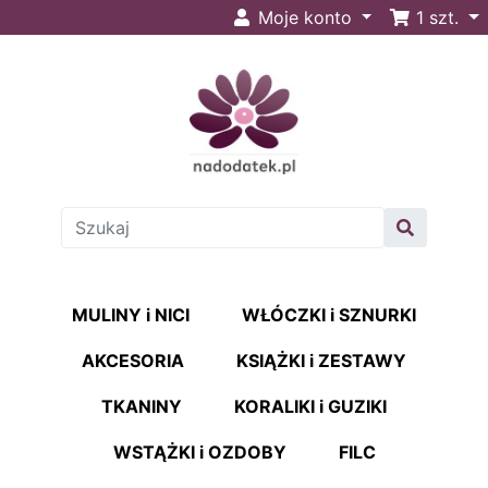
Moje konto
1
szt.
MULINY i NICI
WŁÓCZKI i SZNURKI
AKCESORIA
KSIĄŻKI i ZESTAWY
TKANINY
KORALIKI i GUZIKI
WSTĄŻKI i OZDOBY
FILC