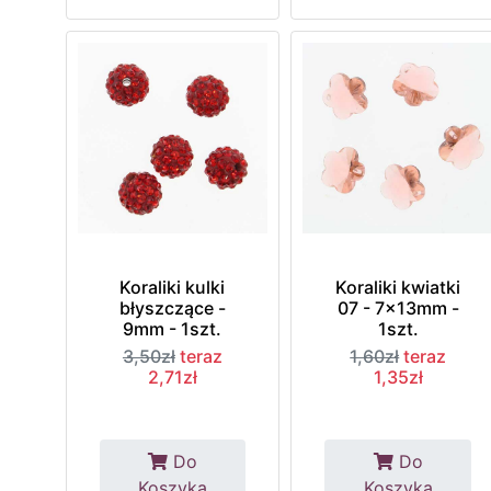
Koraliki kulki
Koraliki kwiatki
błyszczące -
07 - 7x13mm -
9mm - 1szt.
1szt.
3,50zł
teraz
1,60zł
teraz
2,71zł
1,35zł
Do
Do
Koszyka
Koszyka