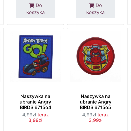
Do
Do
Koszyka
Koszyka
Naszywka na
Naszywka na
ubranie Angry
ubranie Angry
BIRDS 6715o4
BIRDS 6715o5
4,99zł
teraz
4,99zł
teraz
3,99zł
3,99zł