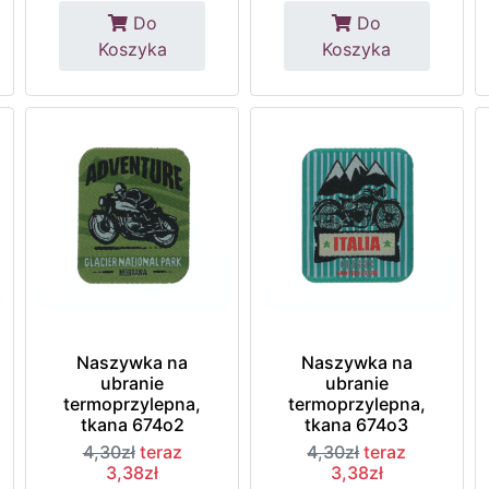
Do
Do
Koszyka
Koszyka
Naszywka na
Naszywka na
ubranie
ubranie
termoprzylepna,
termoprzylepna,
tkana 674o2
tkana 674o3
4,30zł
teraz
4,30zł
teraz
3,38zł
3,38zł