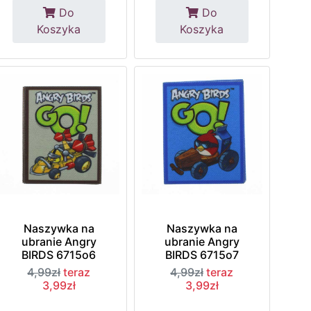
Do
Do
Koszyka
Koszyka
Naszywka na
Naszywka na
ubranie Angry
ubranie Angry
BIRDS 6715o6
BIRDS 6715o7
4,99zł
teraz
4,99zł
teraz
3,99zł
3,99zł