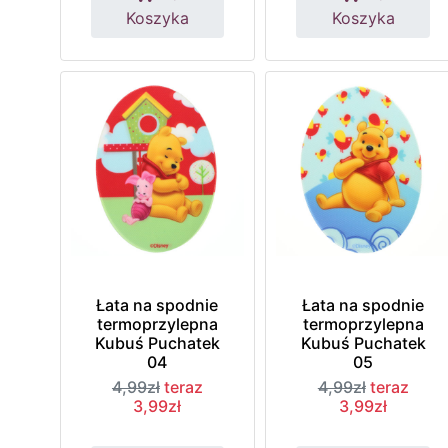
Koszyka
Koszyka
Łata na spodnie
Łata na spodnie
termoprzylepna
termoprzylepna
Kubuś Puchatek
Kubuś Puchatek
04
05
4,99zł
teraz
4,99zł
teraz
3,99zł
3,99zł