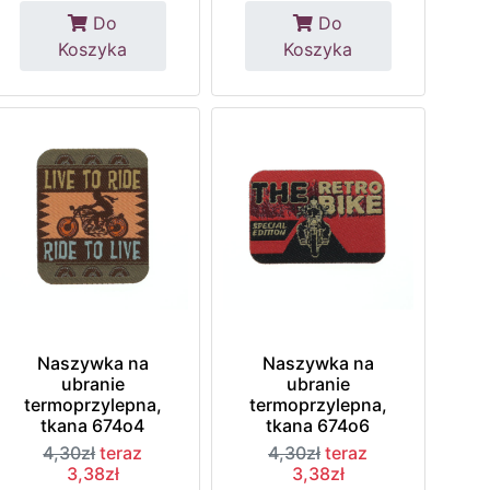
Do
Do
Koszyka
Koszyka
Naszywka na
Naszywka na
ubranie
ubranie
termoprzylepna,
termoprzylepna,
tkana 674o4
tkana 674o6
4,30zł
teraz
4,30zł
teraz
3,38zł
3,38zł