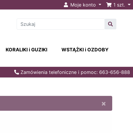
Moje konto
1
szt.
KORALIKI i GUZIKI
WSTĄŻKI i OZDOBY
Zamówienia telefoniczne i pomoc: 663-656-888
×