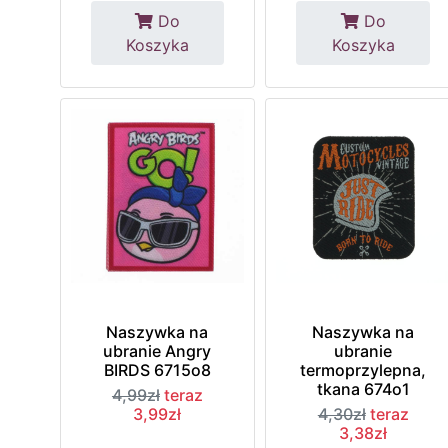
Do
Do
Koszyka
Koszyka
Naszywka na
Naszywka na
ubranie Angry
ubranie
BIRDS 6715o8
termoprzylepna,
tkana 674o1
4,99zł
teraz
3,99zł
4,30zł
teraz
3,38zł