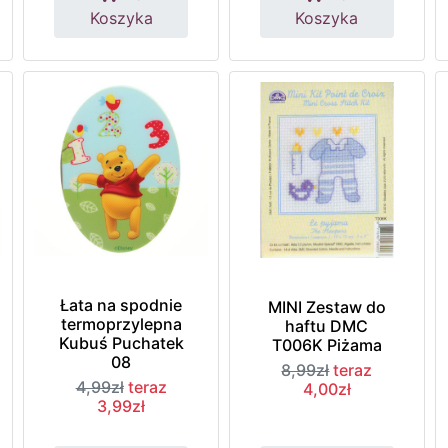
Koszyka
Koszyka
Łata na spodnie
MINI Zestaw do
termoprzylepna
haftu DMC
Kubuś Puchatek
T006K Piżama
08
8,99zł
teraz
4,99zł
teraz
4,00zł
3,99zł