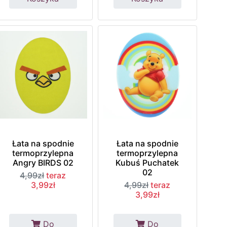
Łata na spodnie
Łata na spodnie
termoprzylepna
termoprzylepna
Angry BIRDS 02
Kubuś Puchatek
02
4,99zł
teraz
3,99zł
4,99zł
teraz
3,99zł
Do
Do