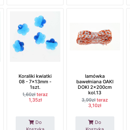
Koraliki kwiatki
lamówka
08 - 7x13mm -
bawełniana OAKI
1szt.
DOKI 2x200cm
kol.13
1,60zł
teraz
1,35zł
3,99zł
teraz
3,10zł
Do
Do
Koszyka
Koszyka