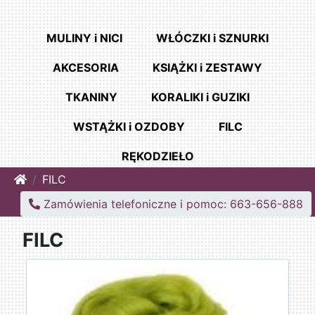
MULINY i NICI
WŁÓCZKI i SZNURKI
AKCESORIA
KSIĄŻKI i ZESTAWY
TKANINY
KORALIKI i GUZIKI
WSTĄŻKI i OZDOBY
FILC
RĘKODZIEŁO
Home
FILC
Zamówienia telefoniczne i pomoc: 663-656-888
FILC