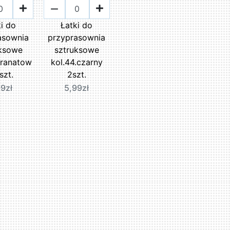
ki do
Łatki do
asownia
przyprasownia
uksowe
sztruksowe
granatow
kol.44.czarny
szt.
2szt.
99zł
5,99zł