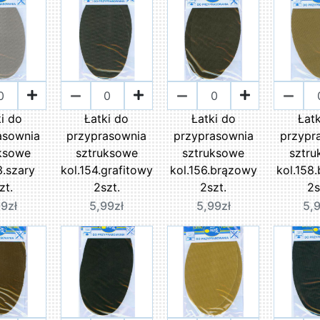
i do
Łatki do
Łatki do
Łat
asownia
przyprasownia
przyprasownia
przypr
ksowe
sztruksowe
sztruksowe
sztr
3.szary
kol.154.grafitowy
kol.156.brązowy
kol.158
zt.
2szt.
2szt.
2s
9zł
5,99zł
5,99zł
5,