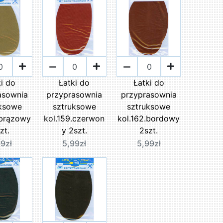
ki do
Łatki do
Łatki do
asownia
przyprasownia
przyprasownia
uksowe
sztruksowe
sztruksowe
.brązowy
kol.159.czerwon
kol.162.bordowy
zt.
y 2szt.
2szt.
99zł
5,99zł
5,99zł