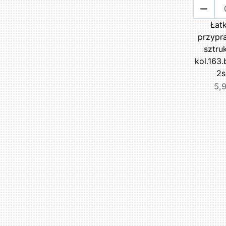
Łatk
przypr
sztru
kol.163
2s
5,9