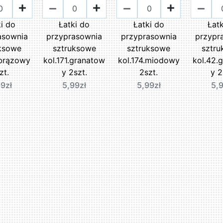
i do
Łatki do
Łatki do
Łat
asownia
przyprasownia
przyprasownia
przypr
ksowe
sztruksowe
sztruksowe
sztr
.brązowy
kol.171.granatow
kol.174.miodowy
kol.42.
zt.
y 2szt.
2szt.
y 2
9zł
5,99zł
5,99zł
5,