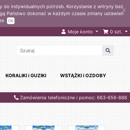
 do indywidualnych potrzeb. Korzystanie z witryny bez
X
ogą Państwo dokonać w każdym czasie zmiany ustawień
es
OK
Moje konto
0
szt.
KORALIKI i GUZIKI
WSTĄŻKI i OZDOBY
Zamówienia telefoniczne i pomoc: 663-656-888