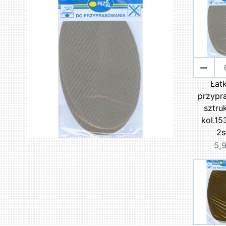
Łatk
przypr
sztru
kol.15
2s
5,9