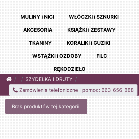
MULINY i NICI
WŁÓCZKI i SZNURKI
AKCESORIA
KSIĄŻKI i ZESTAWY
TKANINY
KORALIKI i GUZIKI
WSTĄŻKI i OZDOBY
FILC
RĘKODZIEŁO
Home
SZYDEŁKA I DRUTY
Zamówienia telefoniczne i pomoc: 663-656-888
Brak produktów tej kategorii.