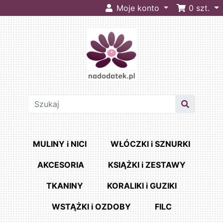
Moje konto
0
szt.
MULINY i NICI
WŁÓCZKI i SZNURKI
AKCESORIA
KSIĄŻKI i ZESTAWY
TKANINY
KORALIKI i GUZIKI
WSTĄŻKI i OZDOBY
FILC