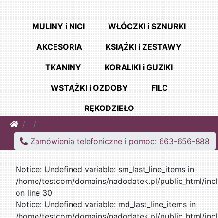
MULINY i NICI
WŁÓCZKI i SZNURKI
AKCESORIA
KSIĄŻKI i ZESTAWY
TKANINY
KORALIKI i GUZIKI
WSTĄŻKI i OZDOBY
FILC
RĘKODZIEŁO
Home
Zamówienia telefoniczne i pomoc: 663-656-888
Notice: Undefined variable: sm_last_line_items in
/home/testcom/domains/nadodatek.pl/public_html/incl
on line 30
Notice: Undefined variable: md_last_line_items in
/home/testcom/domains/nadodatek.pl/public_html/incl