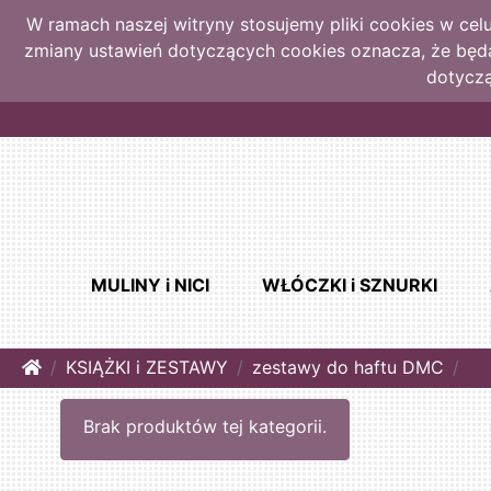
W ramach naszej witryny stosujemy pliki cookies w ce
zmiany ustawień dotyczących cookies oznacza, że bę
dotyczą
MULINY i NICI
WŁÓCZKI i SZNURKI
Home
KSIĄŻKI i ZESTAWY
zestawy do haftu DMC
Brak produktów tej kategorii.