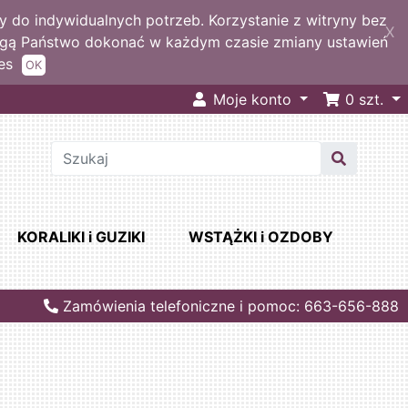
 do indywidualnych potrzeb. Korzystanie z witryny bez
X
ogą Państwo dokonać w każdym czasie zmiany ustawień
es
OK
Moje konto
0
szt.
KORALIKI i GUZIKI
WSTĄŻKI i OZDOBY
Zamówienia telefoniczne i pomoc: 663-656-888