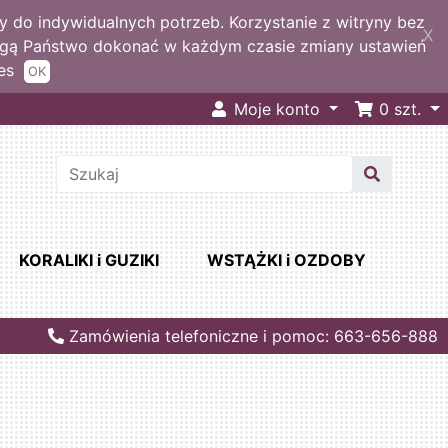
 do indywidualnych potrzeb. Korzystanie z witryny bez
X
ogą Państwo dokonać w każdym czasie zmiany ustawień
es
OK
Moje konto
0
szt.
KORALIKI i GUZIKI
WSTĄŻKI i OZDOBY
Zamówienia telefoniczne i pomoc: 663-656-888