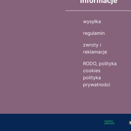
informacje
wysyłka
regulamin
zwroty i
reklamacje
RODO, polityka
cookies
polityka
prywatności