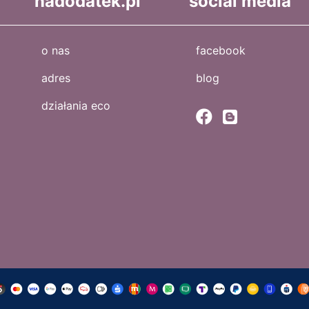
nadodatek.pl
social media
o nas
facebook
adres
blog
działania eco