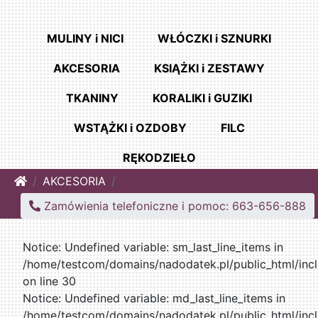
MULINY i NICI
WŁÓCZKI i SZNURKI
AKCESORIA
KSIĄŻKI i ZESTAWY
TKANINY
KORALIKI i GUZIKI
WSTĄŻKI i OZDOBY
FILC
RĘKODZIEŁO
Home
AKCESORIA
Zamówienia telefoniczne i pomoc: 663-656-888
Notice: Undefined variable: sm_last_line_items in
/home/testcom/domains/nadodatek.pl/public_html/incl
on line 30
Notice: Undefined variable: md_last_line_items in
/home/testcom/domains/nadodatek.pl/public_html/incl