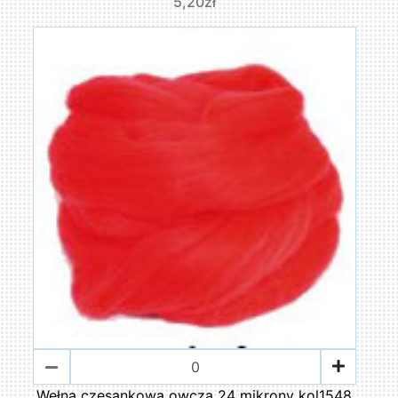
5,20zł
Wełna czesankowa owcza 24 mikrony kol1548