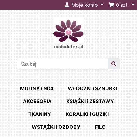
Moje konto
0
szt.
MULINY i NICI
WŁÓCZKI i SZNURKI
AKCESORIA
KSIĄŻKI i ZESTAWY
TKANINY
KORALIKI i GUZIKI
WSTĄŻKI i OZDOBY
FILC