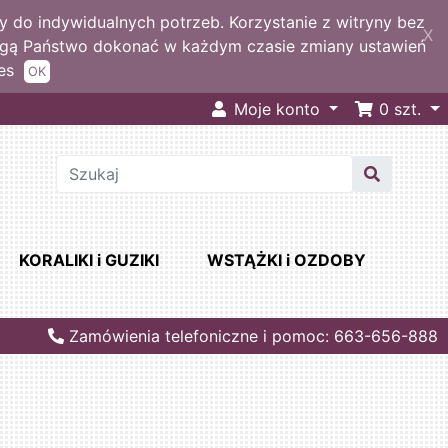
 do indywidualnych potrzeb. Korzystanie z witryny bez
X
ogą Państwo dokonać w każdym czasie zmiany ustawień
es
OK
Moje konto
0
szt.
KORALIKI i GUZIKI
WSTĄŻKI i OZDOBY
Zamówienia telefoniczne i pomoc: 663-656-888