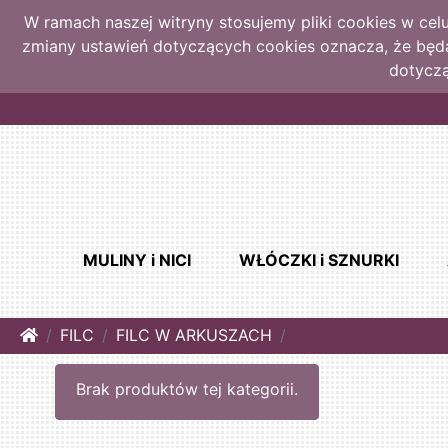
W ramach naszej witryny stosujemy pliki cookies w ce
zmiany ustawień dotyczących cookies oznacza, że bę
dotyczą
MULINY i NICI
WŁÓCZKI i SZNURKI
Home
FILC
FILC W ARKUSZACH
Brak produktów tej kategorii.