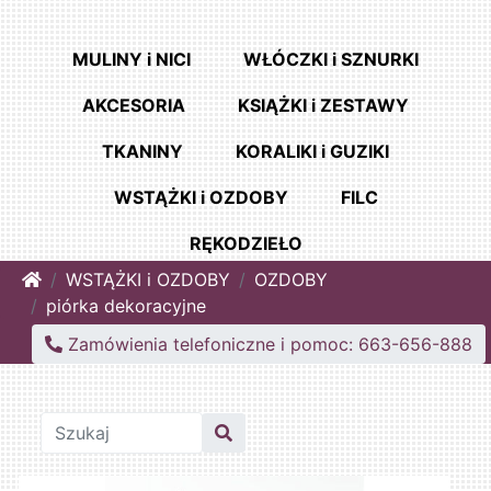
MULINY i NICI
WŁÓCZKI i SZNURKI
AKCESORIA
KSIĄŻKI i ZESTAWY
TKANINY
KORALIKI i GUZIKI
WSTĄŻKI i OZDOBY
FILC
RĘKODZIEŁO
Home
WSTĄŻKI i OZDOBY
OZDOBY
piórka dekoracyjne
Zamówienia telefoniczne i pomoc: 663-656-888