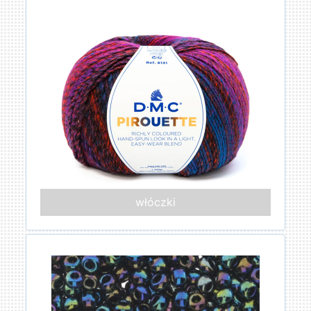
włóczki