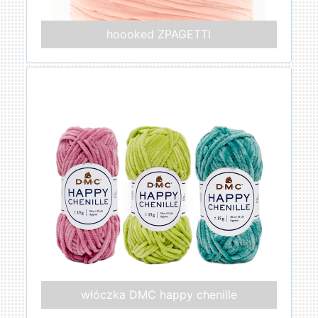
hoooked ZPAGETTI
włóczka DMC happy chenille