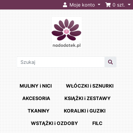
Moje konto
0
szt.
MULINY i NICI
WŁÓCZKI i SZNURKI
AKCESORIA
KSIĄŻKI i ZESTAWY
TKANINY
KORALIKI i GUZIKI
WSTĄŻKI i OZDOBY
FILC