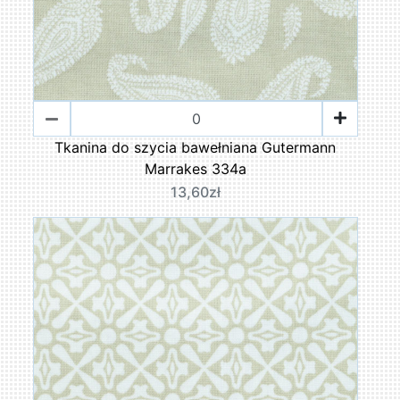
Tkanina do szycia bawełniana Gutermann
Marrakes 334a
13,60zł