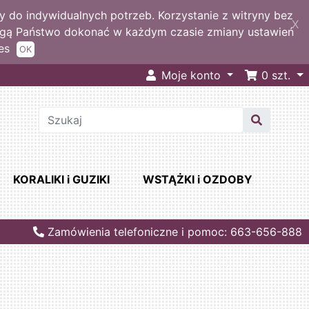
 do indywidualnych potrzeb. Korzystanie z witryny bez
X
ogą Państwo dokonać w każdym czasie zmiany ustawień
es
OK
Moje konto
0
szt.
KORALIKI i GUZIKI
WSTĄŻKI i OZDOBY
Zamówienia telefoniczne i pomoc: 663-656-888