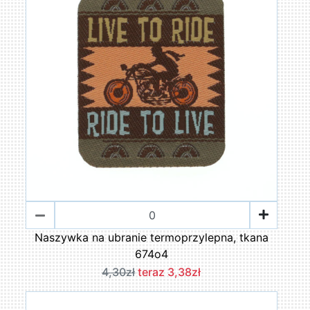
Naszywka na ubranie termoprzylepna, tkana
674o4
4,30zł
teraz 3,38zł