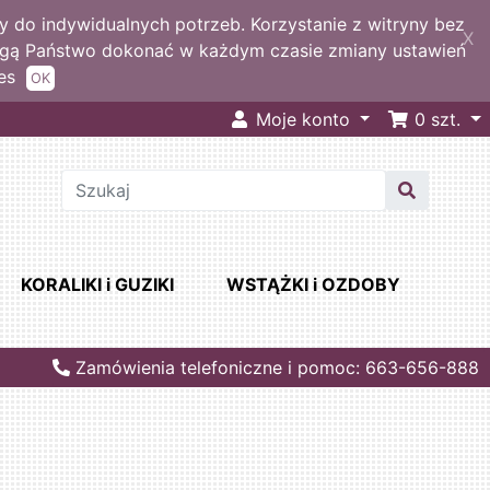
 do indywidualnych potrzeb. Korzystanie z witryny bez
X
ogą Państwo dokonać w każdym czasie zmiany ustawień
es
OK
Moje konto
0
szt.
KORALIKI i GUZIKI
WSTĄŻKI i OZDOBY
Zamówienia telefoniczne i pomoc: 663-656-888