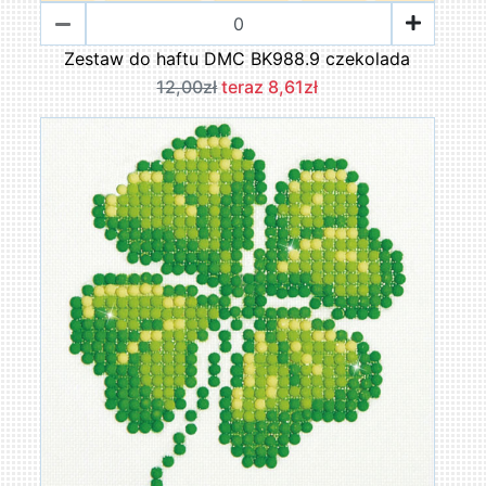
Zestaw do haftu DMC BK988.9 czekolada
12,00zł
teraz 8,61zł