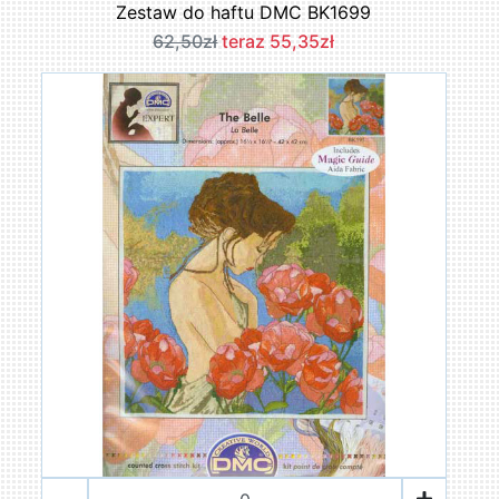
Zestaw do haftu DMC BK1699
62,50zł
teraz 55,35zł