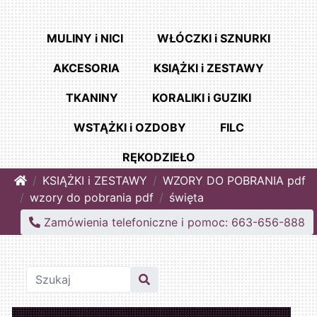
MULINY i NICI
WŁÓCZKI i SZNURKI
AKCESORIA
KSIĄŻKI i ZESTAWY
TKANINY
KORALIKI i GUZIKI
WSTĄŻKI i OZDOBY
FILC
RĘKODZIEŁO
Home
KSIĄŻKI i ZESTAWY
WZORY DO POBRANIA pdf
wzory do pobrania pdf
święta
Zamówienia telefoniczne i pomoc: 663-656-888