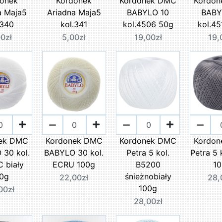
onek
Kordonek
Kordonek DMC
Kordo
a Maja5
Ariadna Maja5
BABYLO 10
BABY
.340
kol.341
kol.4506 50g
kol.4
0zł
5,00zł
19,00zł
19,
ek DMC
Kordonek DMC
Kordonek DMC
Kordo
30 kol.
BABYLO 30 kol.
Petra 5 kol.
Petra 5 
 biały
ECRU 100g
B5200
1
0g
śnieżnobiały
22,00zł
28,
100g
00zł
28,00zł