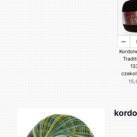
Kordon
Tradit
13
czeko
15,
kordo