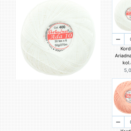
Kord
Ariadn
kol
5,0