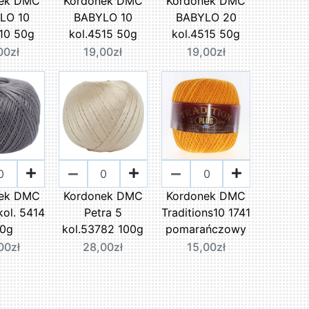
nek DMC
Kordonek DMC
Kordonek DMC
LO 10
BABYLO 10
BABYLO 20
510 50g
kol.4515 50g
kol.4515 50g
00zł
19,00zł
19,00zł
nek DMC
Kordonek DMC
Kordonek DMC
kol. 5414
Petra 5
Traditions10 1741
00g
kol.53782 100g
pomarańczowy
00zł
28,00zł
15,00zł