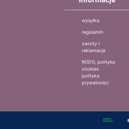
wysyłka
regulamin
zwroty i
reklamacje
RODO, polityka
cookies
polityka
prywatności