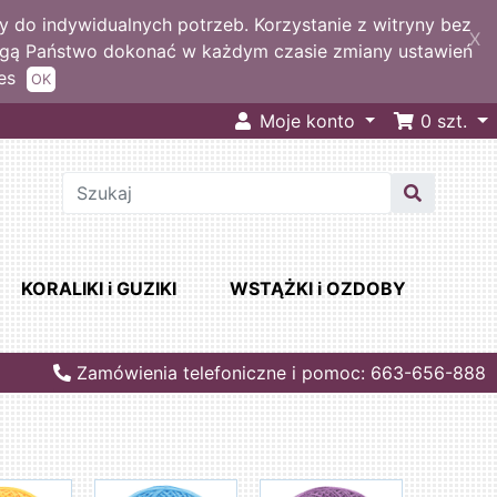
 do indywidualnych potrzeb. Korzystanie z witryny bez
X
ogą Państwo dokonać w każdym czasie zmiany ustawień
es
OK
Moje konto
0
szt.
KORALIKI i GUZIKI
WSTĄŻKI i OZDOBY
Zamówienia telefoniczne i pomoc: 663-656-888