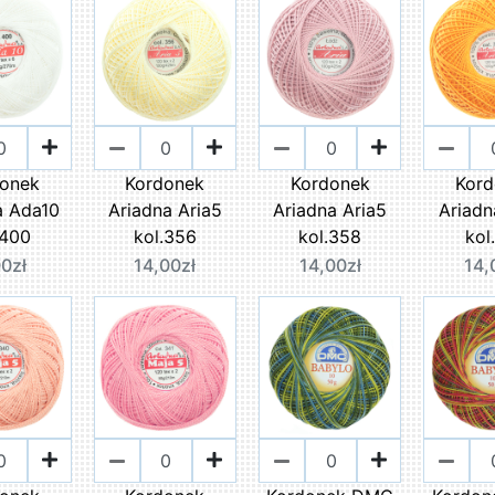
onek
Kordonek
Kordonek
Kor
a Ada10
Ariadna Aria5
Ariadna Aria5
Ariadn
.400
kol.356
kol.358
kol
0zł
14,00zł
14,00zł
14,