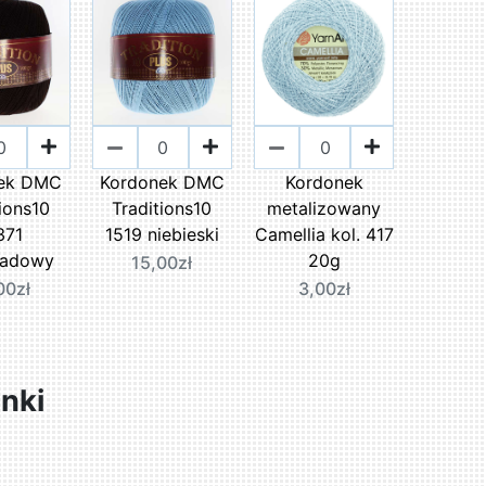
ek DMC
Kordonek DMC
Kordonek
ions10
Traditions10
metalizowany
371
1519 niebieski
Camellia kol. 417
ladowy
20g
15,00zł
00zł
3,00zł
nki