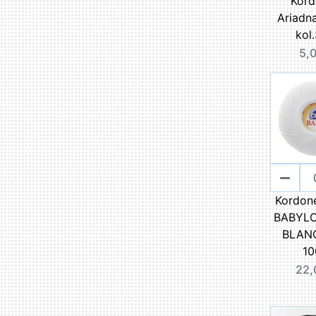
Kord
Ariadn
kol
5,0
Kordon
BABYLO 
BLANC
10
22,