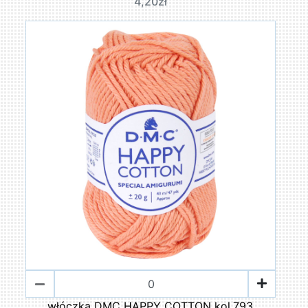
4,20zł
włóczka DMC HAPPY COTTON kol.793