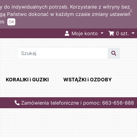
 do indywidualnych potrzeb. Korzystanie z witryny bez
X
ogą Państwo dokonać w każdym czasie zmiany ustawień
es
OK
Moje konto
0
szt.
KORALIKI i GUZIKI
WSTĄŻKI i OZDOBY
Zamówienia telefoniczne i pomoc: 663-656-888