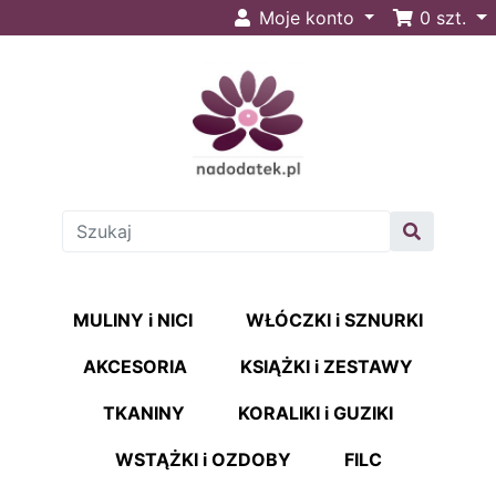
Moje konto
0
szt.
MULINY i NICI
WŁÓCZKI i SZNURKI
AKCESORIA
KSIĄŻKI i ZESTAWY
TKANINY
KORALIKI i GUZIKI
WSTĄŻKI i OZDOBY
FILC