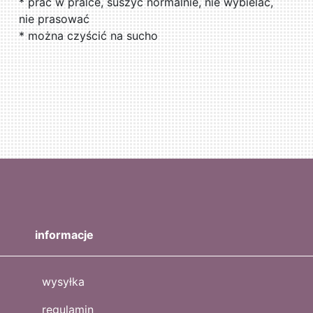
* prać w pralce, suszyć normalnie, nie wybielać,
nie prasować
* można czyścić na sucho
informacje
wysyłka
regulamin