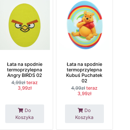
Łata na spodnie
Łata na spodnie
termoprzylepna
termoprzylepna
Angry BIRDS 02
Kubuś Puchatek
02
4,99zł
teraz
3,99zł
4,99zł
teraz
3,99zł
Do
Do
Koszyka
Koszyka