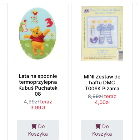
Łata na spodnie
MINI Zestaw do
termoprzylepna
haftu DMC
Kubuś Puchatek
T006K Piżama
08
8,99zł
teraz
4,99zł
teraz
4,00zł
3,99zł
Do
Do
Koszyka
Koszyka