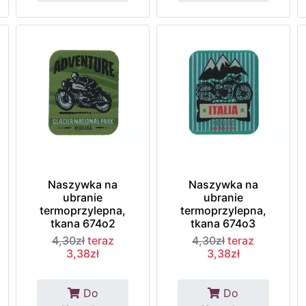
Naszywka na
Naszywka na
ubranie
ubranie
termoprzylepna,
termoprzylepna,
tkana 674o2
tkana 674o3
4,30zł
teraz
4,30zł
teraz
3,38zł
3,38zł
Do
Do