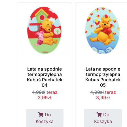
Łata na spodnie
Łata na spodnie
termoprzylepna
termoprzylepna
Kubuś Puchatek
Kubuś Puchatek
04
05
4,99zł
teraz
4,99zł
teraz
3,99zł
3,99zł
Do
Do
Koszyka
Koszyka