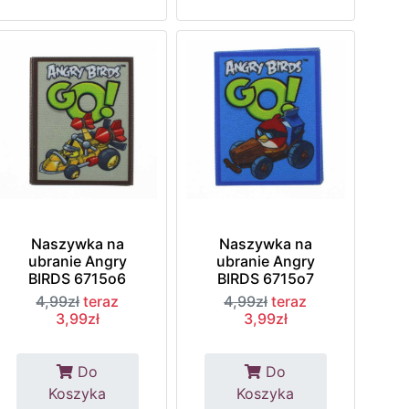
Naszywka na
Naszywka na
ubranie Angry
ubranie Angry
BIRDS 6715o6
BIRDS 6715o7
4,99zł
teraz
4,99zł
teraz
3,99zł
3,99zł
Do
Do
Koszyka
Koszyka