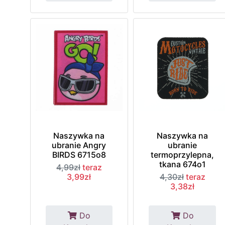
Naszywka na
Naszywka na
ubranie Angry
ubranie
BIRDS 6715o8
termoprzylepna,
tkana 674o1
4,99zł
teraz
3,99zł
4,30zł
teraz
3,38zł
Do
Do