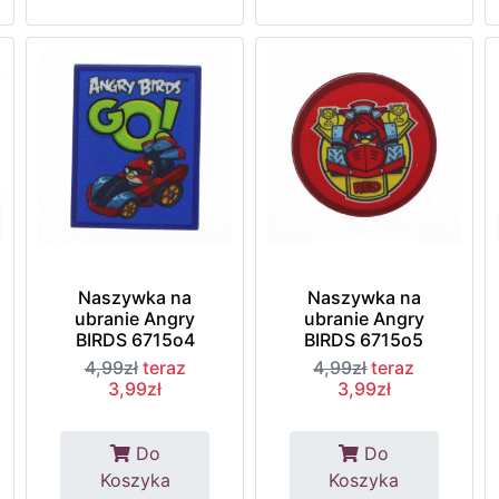
Naszywka na
Naszywka na
ubranie Angry
ubranie Angry
BIRDS 6715o4
BIRDS 6715o5
4,99zł
teraz
4,99zł
teraz
3,99zł
3,99zł
Do
Do
Koszyka
Koszyka