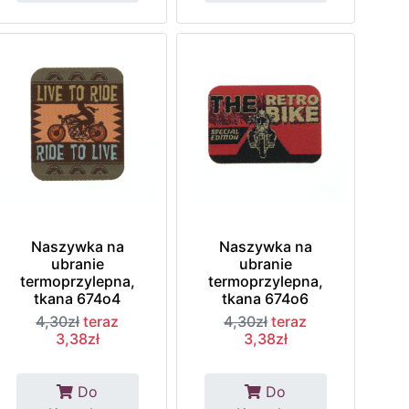
Naszywka na
Naszywka na
ubranie
ubranie
termoprzylepna,
termoprzylepna,
tkana 674o4
tkana 674o6
4,30zł
teraz
4,30zł
teraz
3,38zł
3,38zł
Do
Do