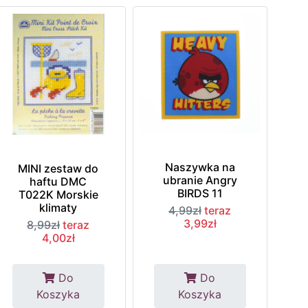
Naszywka na
MINI zestaw do
ubranie Angry
haftu DMC
BIRDS 11
T022K Morskie
klimaty
4,99zł
teraz
3,99zł
8,99zł
teraz
4,00zł
Do
Do
Koszyka
Koszyka